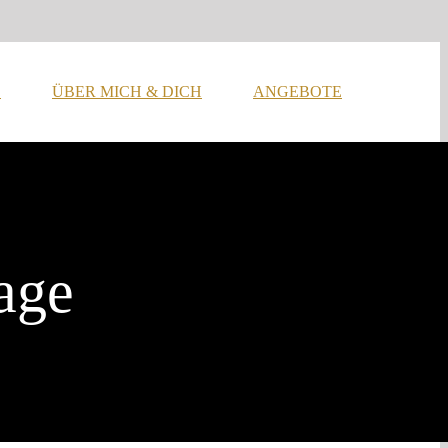
!
ÜBER MICH & DICH
ANGEBOTE
age